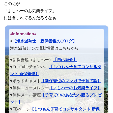
この辺が
「よしべーのお気楽ライフ」
には含まれてるんだろうなぁ
♦Information♦︎
♦
【海水温熱士 新保善也のブログ】
海水温熱しての活動情報はこちらから
♥新保善也（よしべー）
【自己紹介】
♥YouTubeチャンネル
【しつもん子育てコンサルタ
ント 新保善也】
♥ポッドキャスト
【新保善也のマンガで子育て論】
♥無料ニュースレター
【よしべーのお気楽ライフ】
♥無料メール講座
【子育て中のあなたへ贈るプレゼ
ント】
♥FBページ
【しつもん子育てコンサルタント 新保