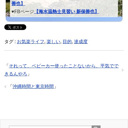
善也】
♥FBページ
【海水温熱士見習い 新保善也】
タグ :
お気楽ライフ
,
楽しい
,
目的
,
達成度
「
それって、ベビーカー使ったことないから、平気でで
きるんやろ
」
「
沖縄時間と東京時間
」