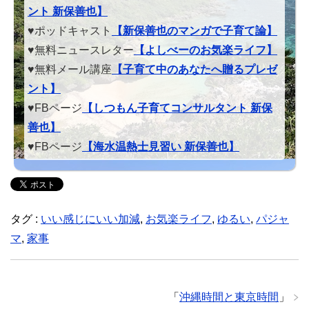
ント 新保善也】
♥ポッドキャスト
【新保善也のマンガで子育て論】
♥無料ニュースレター
【よしべーのお気楽ライフ】
♥無料メール講座
【子育て中のあなたへ贈るプレゼ
ント】
♥FBページ
【しつもん子育てコンサルタント 新保
善也】
♥FBページ
【海水温熱士見習い 新保善也】
タグ :
いい感じにいい加減
,
お気楽ライフ
,
ゆるい
,
パジャ
マ
,
家事
「
沖縄時間と東京時間
」