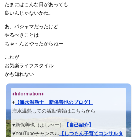
たまにはこんな日があっても
良いんじゃないかね。
あ、パジャマだったけど
やるべきことは
ちゃ～んとやったからねー
これが
お気楽ライフスタイル
かも知れない
♦Information♦︎
♦
【海水温熱士 新保善也のブログ】
海水温熱しての活動情報はこちらから
♥新保善也（よしべー）
【自己紹介】
♥YouTubeチャンネル
【しつもん子育てコンサルタ