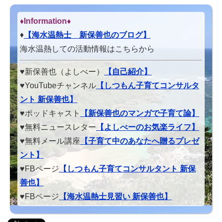
♦Information♦︎
♦
【海水温熱士 新保善也のブログ】
海水温熱しての活動情報はこちらから
♥新保善也（よしべー）
【自己紹介】
♥YouTubeチャンネル
【しつもん子育てコンサルタ
ント 新保善也】
♥ポッドキャスト
【新保善也のマンガで子育て論】
♥無料ニュースレター
【よしべーのお気楽ライフ】
♥無料メール講座
【子育て中のあなたへ贈るプレゼ
ント】
♥FBページ
【しつもん子育てコンサルタント 新保
善也】
♥FBページ
【海水温熱士見習い 新保善也】