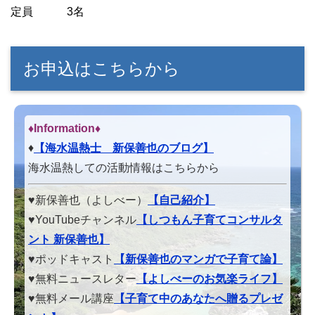
定員 3名
お申込はこちらから
♦Information♦︎
♦
【海水温熱士 新保善也のブログ】
海水温熱しての活動情報はこちらから
♥新保善也（よしべー）
【自己紹介】
♥YouTubeチャンネル
【しつもん子育てコンサルタ
ント 新保善也】
♥ポッドキャスト
【新保善也のマンガで子育て論】
♥無料ニュースレター
【よしべーのお気楽ライフ】
♥無料メール講座
【子育て中のあなたへ贈るプレゼ