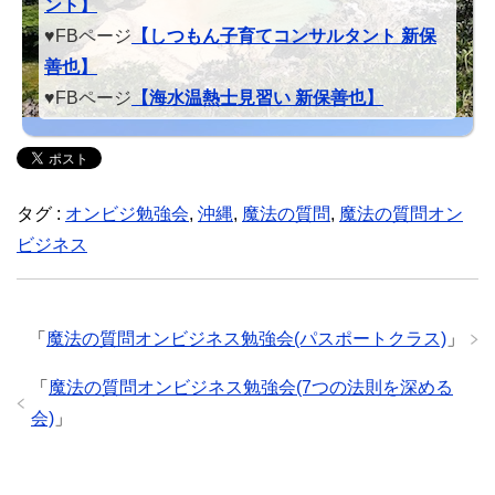
ント】
♥FBページ
【しつもん子育てコンサルタント 新保
善也】
♥FBページ
【海水温熱士見習い 新保善也】
タグ :
オンビジ勉強会
,
沖縄
,
魔法の質問
,
魔法の質問オン
ビジネス
「
魔法の質問オンビジネス勉強会(パスポートクラス)
」
「
魔法の質問オンビジネス勉強会(7つの法則を深める
会)
」