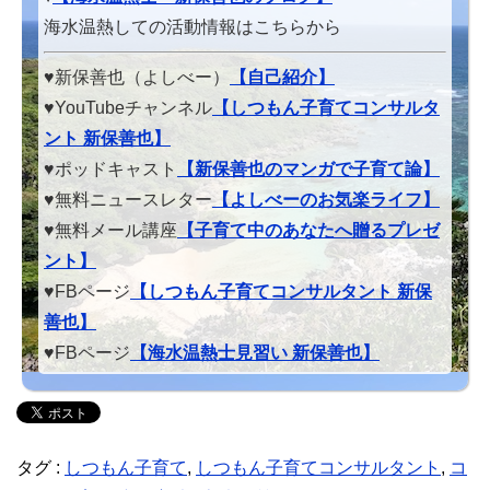
海水温熱しての活動情報はこちらから
♥新保善也（よしべー）
【自己紹介】
♥YouTubeチャンネル
【しつもん子育てコンサルタ
ント 新保善也】
♥ポッドキャスト
【新保善也のマンガで子育て論】
♥無料ニュースレター
【よしべーのお気楽ライフ】
♥無料メール講座
【子育て中のあなたへ贈るプレゼ
ント】
♥FBページ
【しつもん子育てコンサルタント 新保
善也】
♥FBページ
【海水温熱士見習い 新保善也】
タグ :
しつもん子育て
,
しつもん子育てコンサルタント
,
コ