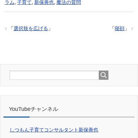
ラム
,
子育て
,
新保善也
,
魔法の質問
「
選択肢を広げる
」
「
寝顔
」
YouTubeチャンネル
しつもん子育てコンサルタント新保善也