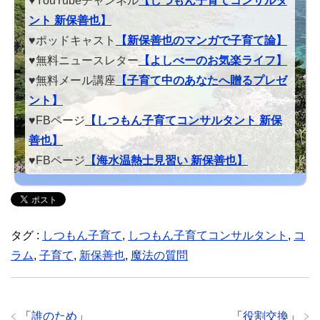
♥YouTubeチャンネル
【しつもん子育てコンサルタ
ント 新保善也】
♥ポッドキャスト
【新保善也のマンガで子育て論】
♥無料ニュースレター
【よしべーのお気楽ライフ】
♥無料メール講座
【子育て中のあなたへ贈るプレゼ
ント】
♥FBページ
【しつもん子育てコンサルタント 新保
善也】
♥FBページ
【海水温熱士見習い 新保善也】
タグ :
しつもん子育て
,
しつもん子育てコンサルタント
,
コ
ラム
,
子育て
,
新保善也
,
魔法の質問
「
誰のため
」
「
役割交換
」