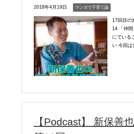
2018年4月19日
マンガで子育て論
17回目の
14 「仲
にでいる
い 今回
【Podcast】 新