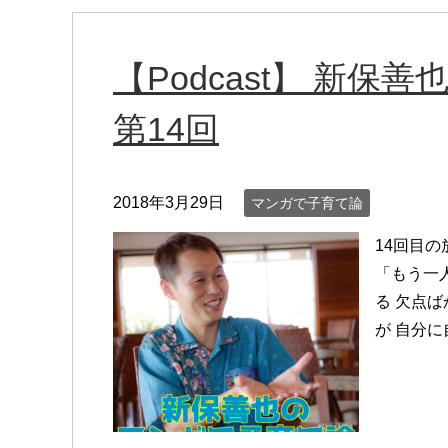
【Podcast】 新
第14回
2018年3月29日
マンガで子育て論
14回目の
「もう一
る 欠点
が 自分