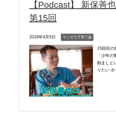
【Podcast】 新
第15回
2018年4月5日
マンガで子育て論
15回目の
「少年の
励ましと
りたい 