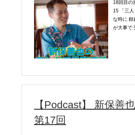
18回目の
15 「三
な時に 
が大事で
【Podcast】 新
第17回