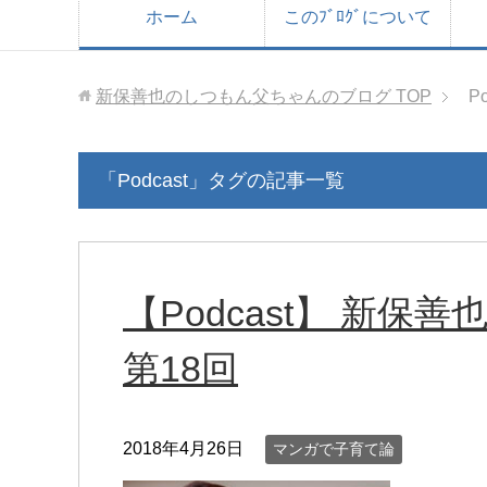
ホーム
このﾌﾞﾛｸﾞについて
新保善也のしつもん父ちゃんのブログ
TOP
Po
「Podcast」タグの記事一覧
【Podcast】 新
第18回
2018年4月26日
マンガで子育て論