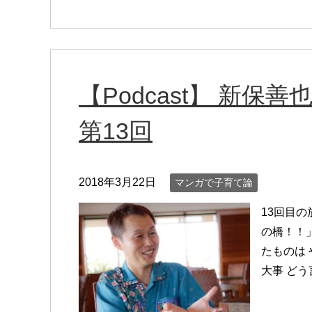
【Podcast】 新
第13回
2018年3月22日
マンガで子育て論
13回目の
の橋！！
たものは
大事 ど