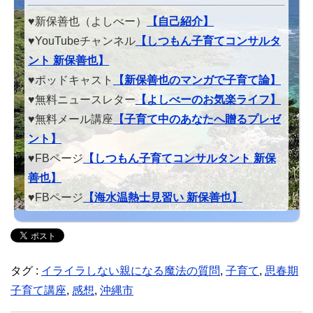
♥新保善也（よしべー）
【自己紹介】
♥YouTubeチャンネル
【しつもん子育てコンサルタ
ント 新保善也】
♥ポッドキャスト
【新保善也のマンガで子育て論】
♥無料ニュースレター
【よしべーのお気楽ライフ】
♥無料メール講座
【子育て中のあなたへ贈るプレゼ
ント】
♥FBページ
【しつもん子育てコンサルタント 新保
善也】
♥FBページ
【海水温熱士見習い 新保善也】
タグ :
イライラしない親になる魔法の質問
,
子育て
,
思春期
子育て講座
,
感想
,
沖縄市