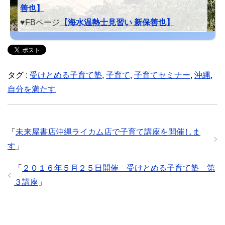
善也】
♥FBページ
【海水温熱士見習い 新保善也】
タグ :
受けとめる子育て塾
,
子育て
,
子育てセミナー
,
沖縄
,
自分を満たす
「
未来屋書店沖縄ライカム店で子育て講座を開催しま
す
」
「
２０１６年５月２５日開催 受けとめる子育て塾 第
３講座
」