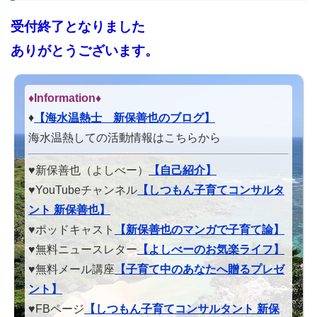
受付終了となりました
ありがとうございます。
♦Information♦︎
♦
【海水温熱士 新保善也のブログ】
海水温熱しての活動情報はこちらから
♥新保善也（よしべー）
【自己紹介】
♥YouTubeチャンネル
【しつもん子育てコンサルタ
ント 新保善也】
♥ポッドキャスト
【新保善也のマンガで子育て論】
♥無料ニュースレター
【よしべーのお気楽ライフ】
♥無料メール講座
【子育て中のあなたへ贈るプレゼ
ント】
♥FBページ
【しつもん子育てコンサルタント 新保